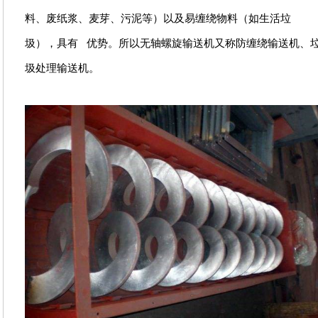
料、废纸浆、麦芽、污泥等）以及易缠绕物料（如生活垃
圾），具有 优势。所以无轴螺旋输送机又称防缠绕输送机、
圾处理输送机。