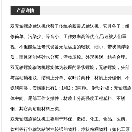
产品详情
双无轴螺旋输送机代替了传统的胶带式输送机，它具备了：维
修简单、污染少、噪音小、工作效率高等优点,迅速被人们重
视。不但能运送老式设备无法运送的轻软、细小、带状漂浮物
质，而且还能将砂水分离，污物压榨。外形美观、结构合理。
双无轴螺旋输送机螺旋体为较厚的带状螺旋，无轴螺旋，头部
与驱动轴相联。结构上分单、双叶片两种，材质上分碳钢、不
锈钢两类，安螺距比有1：1和2：3两种。 滑动衬板：无轴螺旋
体中间、尾部工作支撑件，材质上分高强度工程塑料、不锈
钢、其它高耐磨材料三类。
双无轴螺旋输送机主要用于环保、造纸、化工、食品、医药、
饮料等行业输送站附性较强的物料，糊状粘稠物料（如化工原